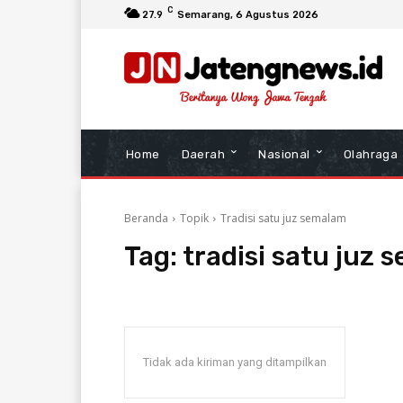
C
27.9
Semarang
, 6 Agustus 2026
Home
Daerah
Nasional
Olahraga
Beranda
Topik
Tradisi satu juz semalam
Tag:
tradisi satu juz
Tidak ada kiriman yang ditampilkan