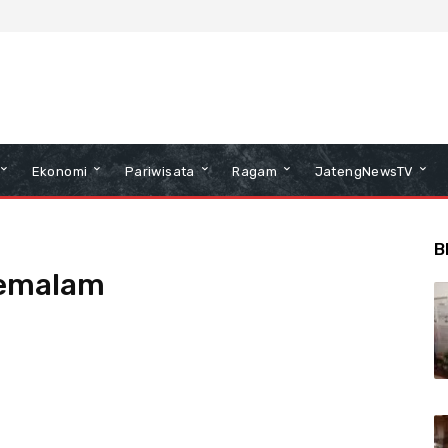
Ekonomi
Pariwisata
Ragam
JatengNewsTV
B
 semalam