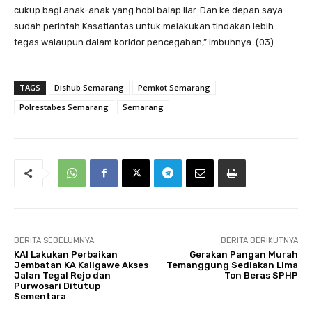
cukup bagi anak-anak yang hobi balap liar. Dan ke depan saya
sudah perintah Kasatlantas untuk melakukan tindakan lebih
tegas walaupun dalam koridor pencegahan,” imbuhnya. (03)
TAGS
Dishub Semarang
Pemkot Semarang
Polrestabes Semarang
Semarang
BERITA SEBELUMNYA
BERITA BERIKUTNYA
KAI Lakukan Perbaikan
Gerakan Pangan Murah
Jembatan KA Kaligawe Akses
Temanggung Sediakan Lima
Jalan Tegal Rejo dan
Ton Beras SPHP
Purwosari Ditutup
Sementara