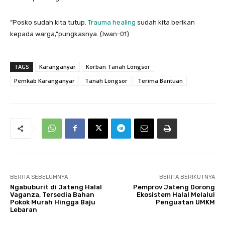
“Posko sudah kita tutup.
Trauma healing
sudah kita berikan
kepada warga,”pungkasnya. (Iwan-01)
TAGS
Karanganyar
Korban Tanah Longsor
Pemkab Karanganyar
Tanah Longsor
Terima Bantuan
BERITA SEBELUMNYA
BERITA BERIKUTNYA
Ngabuburit di Jateng Halal
Pemprov Jateng Dorong
Vaganza, Tersedia Bahan
Ekosistem Halal Melalui
Pokok Murah Hingga Baju
Penguatan UMKM
Lebaran