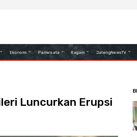
Ekonomi
Pariwisata
Ragam
JatengNewsTV
B
leri Luncurkan Erupsi