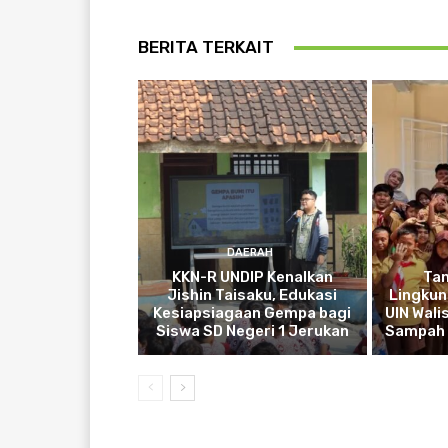
BERITA TERKAIT
DAERAH
KKN-R UNDIP Kenalkan
Ta
Jishin Taisaku, Edukasi
Lingkun
Kesiapsiagaan Gempa bagi
UIN Wali
Siswa SD Negeri 1 Jerukan
Sampah 