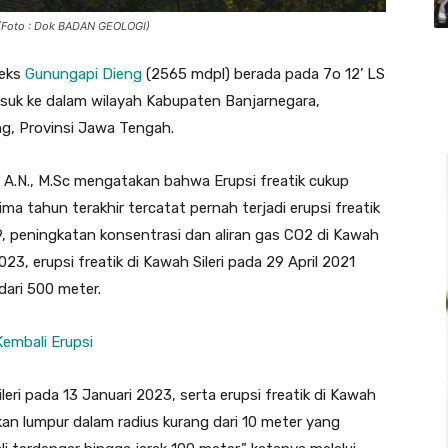
 (Foto : Dok BADAN GEOLOGI)
leks
Gunungapi Dieng
(2565 mdpl) berada pada 7o 12’ LS
asuk ke dalam wilayah Kabupaten Banjarnegara,
, Provinsi Jawa Tengah.
d
A.N., M.Sc mengatakan bahwa Erupsi freatik cukup
lima tahun terakhir tercatat pernah terjadi erupsi freatik
, peningkatan konsentrasi dan aliran gas CO2 di Kawah
3, erupsi freatik di Kawah Sileri pada 29 April 2021
dari 500 meter.
Kembali Erupsi
i pada 13 Januari 2023, serta erupsi freatik di Kawah
an lumpur dalam radius kurang dari 10 meter yang