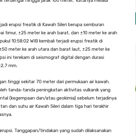
 terdengar hingga jarak 100 meter,” katanya melalui
adi erupsi freatik di Kawah Sileri berupa semburan
i timur, ±25 meter ke arah barat, dan ±10 meter ke arah
pukul 10:58:02 WIB kembali terjadi erupsi freatik di
±50 meter ke arah utara dan barat laut, ±25 meter ke
psi ini terekam di seismograf digital dengan durasi
42,7 mm.
gan tinggi sekitar 70 meter dari permukaan air kawah.
 oleh tanda-tanda peningkatan aktivitas vulkanik yang
mental (kegempaan dan/atau geokimia) sebelum terjadinya
n dan suhu air Kawah Sileri dalam tiga hari terakhir
lasnya.
 erupsi. Tanggapan/tindakan yang sudah dilaksanakan