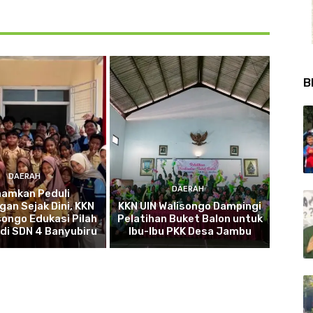
B
DAERAH
DAERAH
namkan Peduli
gan Sejak Dini, KKN
KKN UIN Walisongo Dampingi
songo Edukasi Pilah
Pelatihan Buket Balon untuk
di SDN 4 Banyubiru
Ibu-Ibu PKK Desa Jambu