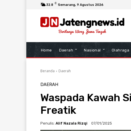
C
32.8
Semarang
, 9 Agustus 2026
Home
Daerah
Nasional
Olahraga
Beranda
Daerah
DAERAH
Waspada Kawah Si
Freatik
Penulis:
Alif Nazala Rizqi
07/01/2025