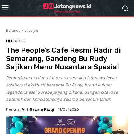
Beranda
Lifestyle
LIFESTYLE
The People’s Cafe Resmi Hadir di
Semarang, Gandeng Bu Rudy
Sajikan Menu Nusantara Spesial
Pembukaan perdana ini terasa semakin istimewa lewat
kolaborasi eksklusif bersama Bu Rudy, brand kuliner
legendaris asal Surabaya yang dikenal dengan cita rasa
autentik dan konsistensinya selama bertahun-tahun.
Penulis:
Alif Nazala Rizqi
11/05/2026