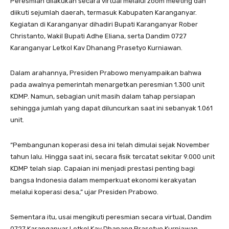
Peresmian dilakukan secara virtual melalui zoom meeting dan
diikuti sejumlah daerah, termasuk Kabupaten Karanganyar.
Kegiatan di Karanganyar dihadiri Bupati Karanganyar Rober
Christanto, Wakil Bupati Adhe Eliana, serta Dandim 0727
Karanganyar Letkol Kav Dhanang Prasetyo Kurniawan.
Dalam arahannya, Presiden Prabowo menyampaikan bahwa
pada awalnya pemerintah menargetkan peresmian 1.300 unit
KDMP. Namun, sebagian unit masih dalam tahap persiapan
sehingga jumlah yang dapat diluncurkan saat ini sebanyak 1.061
unit.
“Pembangunan koperasi desa ini telah dimulai sejak November
tahun lalu. Hingga saat ini, secara fisik tercatat sekitar 9.000 unit
KDMP telah siap. Capaian ini menjadi prestasi penting bagi
bangsa Indonesia dalam memperkuat ekonomi kerakyatan
melalui koperasi desa,” ujar Presiden Prabowo.
Sementara itu, usai mengikuti peresmian secara virtual, Dandim
0727 Karanganyar Letkol Kav Dhanang Prasetyo Kurniawan