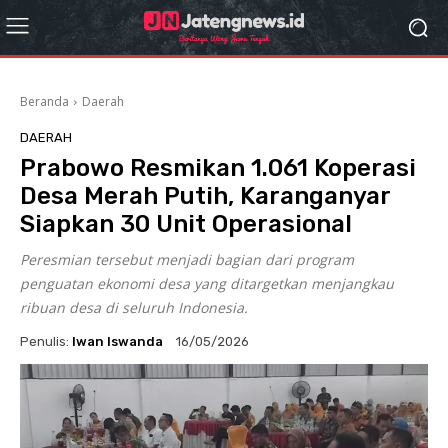
Beranda
Daerah
DAERAH
Prabowo Resmikan 1.061 Koperasi
Desa Merah Putih, Karanganyar
Siapkan 30 Unit Operasional
Peresmian tersebut menjadi bagian dari program
penguatan ekonomi desa yang ditargetkan menjangkau
ribuan desa di seluruh Indonesia.
Penulis:
Iwan Iswanda
16/05/2026