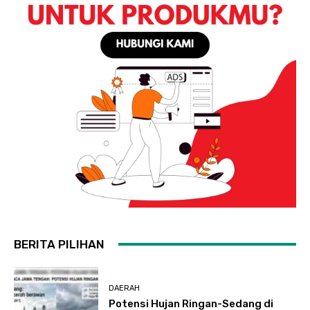
BERITA PILIHAN
DAERAH
Potensi Hujan Ringan-Sedang di