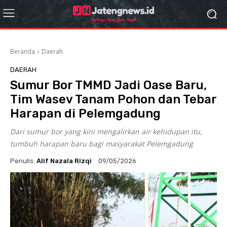
Beranda
Daerah
DAERAH
Sumur Bor TMMD Jadi Oase Baru,
Tim Wasev Tanam Pohon dan Tebar
Harapan di Pelemgadung
Dari sumur bor yang kini mengalirkan air kehidupan itu,
tumbuh harapan baru bagi masyarakat Pelemgadung
Penulis:
Alif Nazala Rizqi
09/05/2026